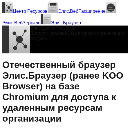
Центр Ресурсов
Элис.ВебРасширение
Элис.ВебЗеркало
Элис.Браузер
Элис.ЦентрРесурсов
Доступ к удалённым ресурсам организации
из дома
Отечественный браузер
Элис.Браузер (ранее KOO
Browser) на базе
Chromium для доступа к
удаленным ресурсам
организации