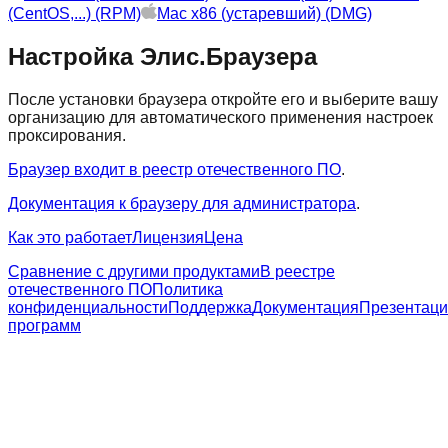
(CentOS,...) (RPM)
Mac x86 (устаревший) (DMG)
Настройка Элис.Браузера
После установки браузера откройте его и выберите вашу
организацию для автоматического применения настроек
проксирования.
Браузер входит в реестр отечественного ПО
.
Документация к браузеру для администратора
.
Как это работает
Лицензия
Цена
Сравнение с другими продуктами
В реестре
отечественного ПО
Политика
конфиденциальности
Поддержка
Документация
Презентац
программ